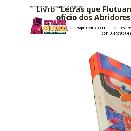
Livro “Letras que Flutu
Amazônia, Brasil e o mundo.
ofício dos Abridore
A programação tem bate-papo com a autora e mestres abrid
Rios”. A entrada é 
/ Notícia