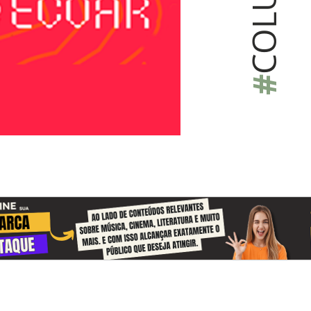
COLU
#