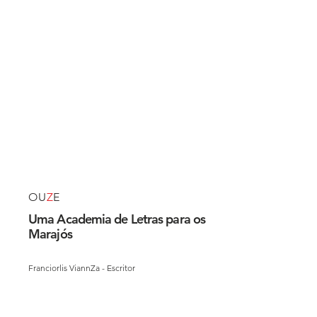
OU
Z
E
Uma Academia de Letras para os
Marajós
Franciorlis ViannZa - Escritor