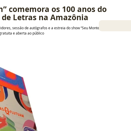
am” comemora os 100 anos do 
s de Letras na Amazônia
ores, sessão de autógrafos e a estreia do show “Seu Monteiro e os 
gratuita e aberta ao público
30 de out. de 2025