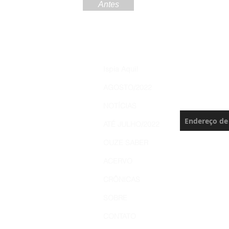
Antes
Increva
Ispia Aqui!
Brasil 
AGOSTO/2022
Nunca perca 
NOTÍCIAS
ATÉ JULHO/2022
OUZE SABER
ACERVO
CRÔNICAS
SOBRE
CONTATO