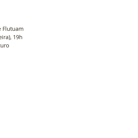
e Flutuam
ira), 19h
turo