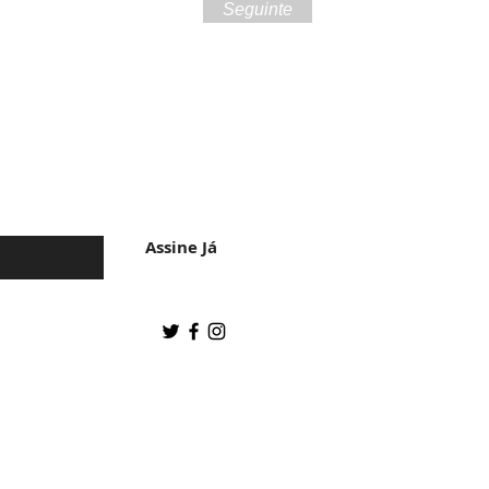
Seguinte
 da cultura do
Assine Já