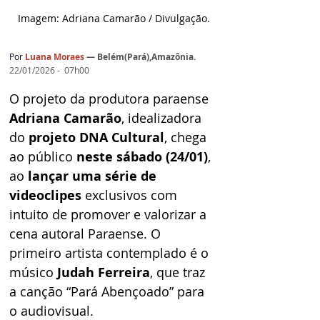
Imagem: Adriana Camarão / D
ivulgação.
Por
Luana Moraes
— Belém(Pará),Amazônia.
22/01/2026 -  07h00
O projeto da produtora paraense 
Adriana Camarão
, idealizadora 
do 
projeto DNA Cultural
, chega 
ao público 
neste sábado (24/01)
, 
ao 
lançar uma série de 
videoclipes 
exclusivos com 
intuito de promover e valorizar a 
cena autoral Paraense. O 
primeiro artista contemplado é o 
músico 
Judah Ferreira
, que traz 
a canção “Pará Abençoado” para 
o audiovisual.