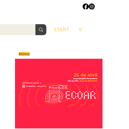
START
START
Sobre
Anúncio