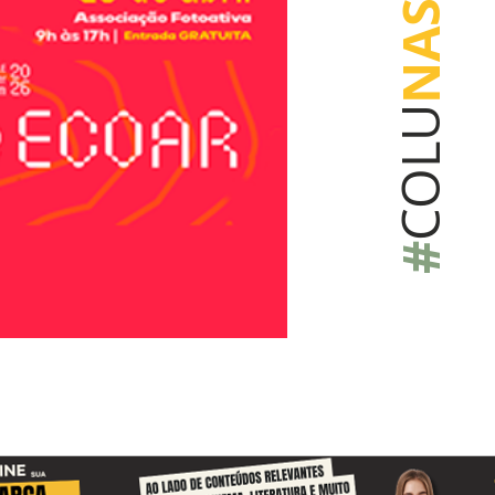
NAS
COLU
#