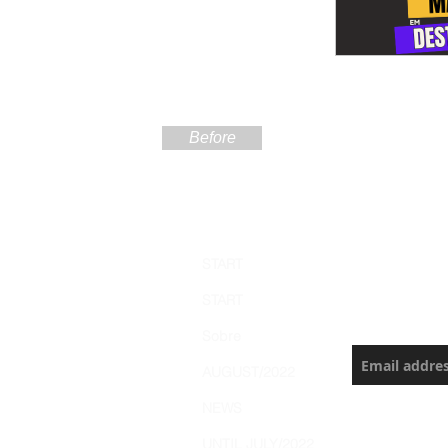
Before
Sign up
START
the Ama
START
Never miss a
Sobre
AUGUST/2022
NEWS
UNTIL JULY/2022