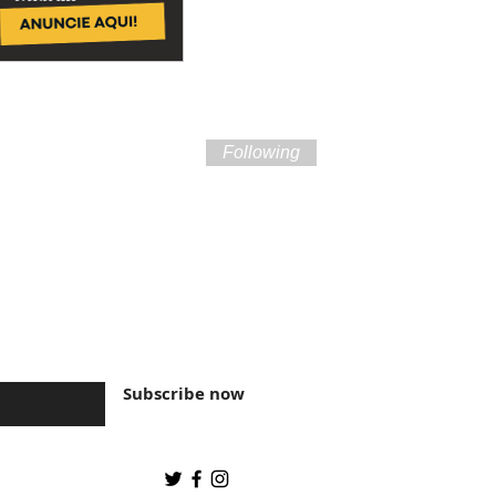
Following
ture of Brazil and
Subscribe now