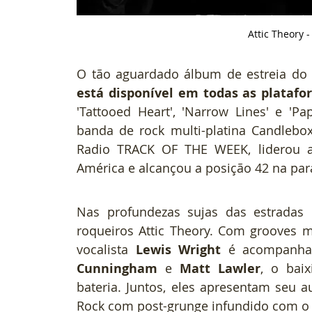
Attic Theory 
O tão aguardado álbum de estreia do
está disponível em todas as plataf
'Tattooed Heart', 'Narrow Lines' e 'Pa
banda de rock multi-platina Candlebo
Radio TRACK OF THE WEEK, liderou a
América e alcançou a posição 42 na para
Nas profundezas sujas das estradas 
roqueiros Attic Theory. Com grooves m
vocalista 
Lewis Wright
 é acompanhad
Cunningham
 e 
Matt Lawler
, o baix
bateria. Juntos, eles apresentam seu 
Rock com post-grunge infundido com o c