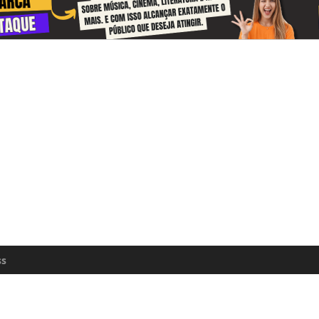
 and receive information about the cul
zon every day
n update