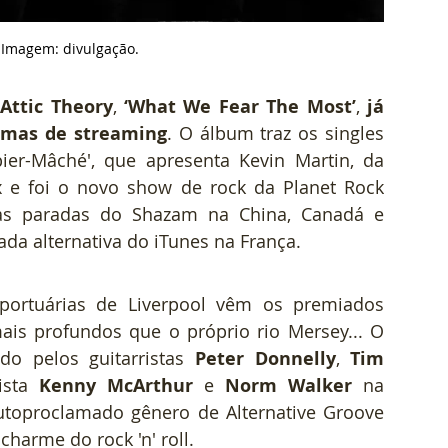
- Imagem: divulgação.
 
Attic Theory
, 
‘What We Fear The Most’
, 
já 
ormas de streaming
. O álbum traz os singles 
pier-Mâché', que apresenta Kevin Martin, da 
x e foi o novo show de rock da Planet Rock 
s paradas do Shazam na China, Canadá e 
da alternativa do iTunes na França.
portuárias de Liverpool vêm os premiados 
ais profundos que o próprio rio Mersey... O 
o pelos guitarristas 
Peter Donnelly
, 
Tim 
ista 
Kenny McArthur
 e 
Norm Walker
 na 
autoproclamado gênero de Alternative Groove 
harme do rock 'n' roll.