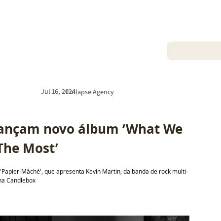
Jul 16, 2024
Collapse Agency
 lançam novo álbum ‘What We 
The Most’
e 'Papier-Mâché', que apresenta Kevin Martin, da banda de rock multi-
ina Candlebox 