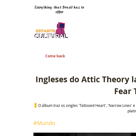
Everything that Brazil has to
offer
Come back
Ingleses do Attic Theory
Fear 
O álbum traz os singles 'Tattooed Heart', 'Narrow Lines' 
plat
#Mundo