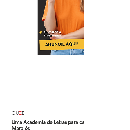
OU
Z
E
Uma Academia de Letras para os
Marajós