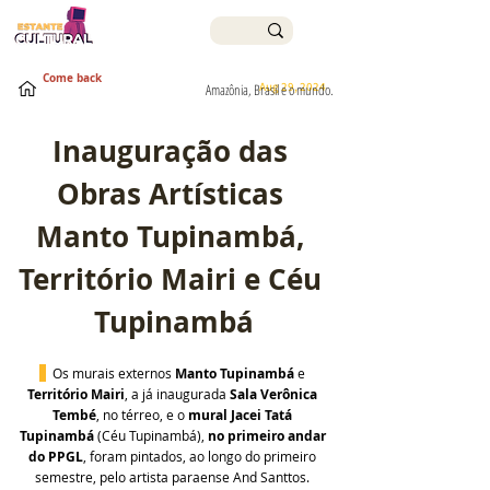
Come back
Aug 29, 2024
Amazônia, Brasil e o mundo.
Inauguração das 
Obras Artísticas 
Manto Tupinambá, 
Território Mairi e Céu 
Tupinambá
 Os murais externos 
Manto Tupinambá
 e 
Território Mairi
, a já inaugurada 
Sala Verônica 
Tembé
, no térreo, e o 
mural Jacei Tatá 
Tupinambá
 (Céu Tupinambá), 
no primeiro andar 
do PPGL
, foram pintados, ao longo do primeiro 
semestre, pelo artista paraense And Santtos. 