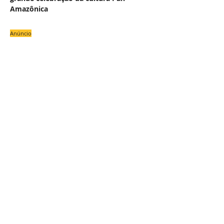
Amazônica
Anúncio
#
NAS
COLU
OU
Z
E
Uma Academia de Letras para os
Marajós