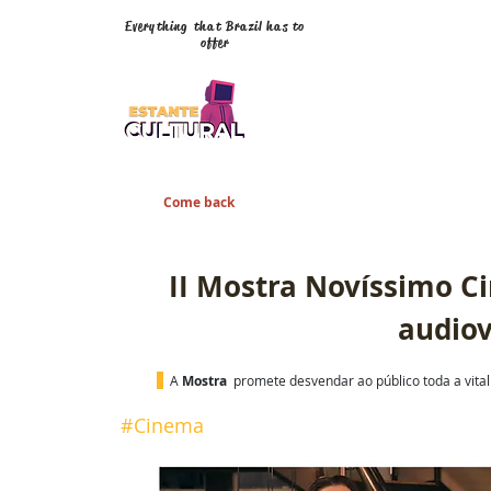
Everything that Brazil has to
offer
Come back
II Mostra Novíssimo C
audiov
A 
Mostra 
 promete desvendar ao público toda a vital
#Cinema