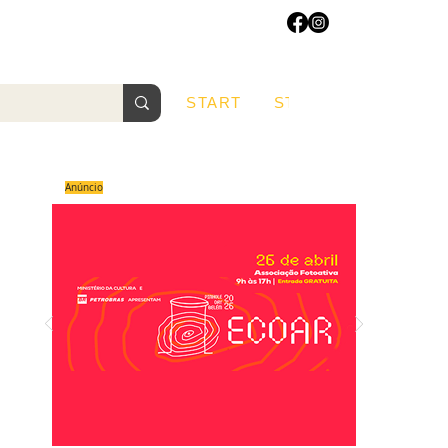
START
START
Sobre
Anúncio