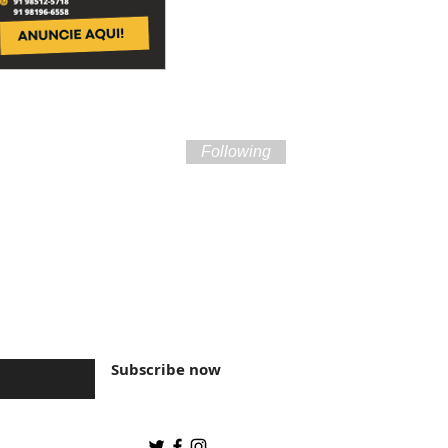
Following
ture of Brazil and
Subscribe now