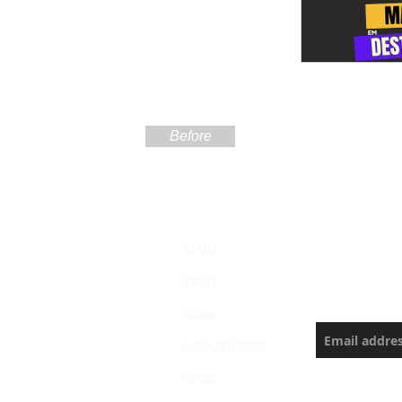
Before
Sign up
START
the Ama
START
Never miss a
Sobre
AUGUST/2022
NEWS