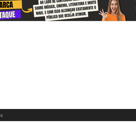
 and receive information about the cul
zon every day
n update