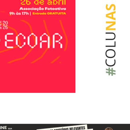
NAS
COLU
#