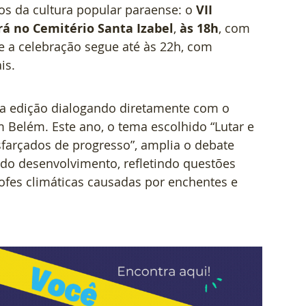
s da cultura popular paraense: o 
VII 
á no Cemitério Santa Izabel
, 
às 18h
, com 
e a celebração segue até às 22h, com 
is.
ma edição dialogando diretamente com o 
m Belém. Este ano, o tema escolhido “Lutar e 
isfarçados de progresso”, amplia o debate 
 do desenvolvimento, refletindo questões 
ofes climáticas causadas por enchentes e 