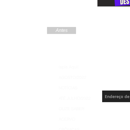
Antes
Increva
Ispia Aqui!
Brasil 
AGOSTO/2022
Nunca perca 
NOTÍCIAS
ATÉ JULHO/2022
OUZE SABER
ACERVO
CRÔNICAS