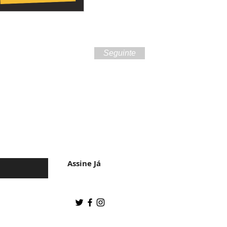
Seguinte
 da cultura do
Assine Já