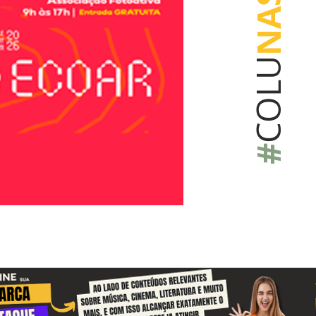
NAS
COLU
#