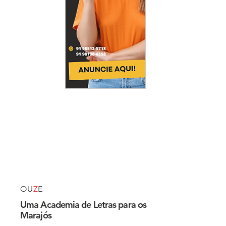
OU
Z
E
Uma Academia de Letras para os
Marajós