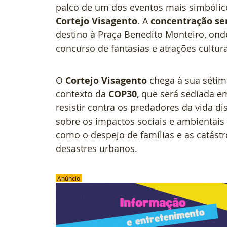
palco de um dos eventos mais simbólico
Cortejo Visagento
. A 
concentração ser
destino à Praça Benedito Monteiro, ond
concurso de fantasias e atrações cultura
O 
Cortejo Visagento
 chega à sua séti
contexto da 
COP30
, que será sediada e
resistir contra os predadores da vida d
sobre os impactos sociais e ambientais
como o despejo de famílias e as catástr
desastres urbanos.
 Anúncio 