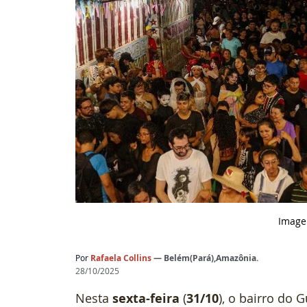
 Image
Por 
Rafaela Collins 
— Belém(Pará),Amazônia.
28/10/2025
Nesta 
sexta-feira
 (
31/10
), o bairro do