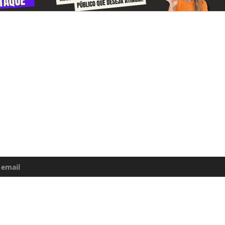
-se e receba todos o dias informações
e da Amazônia
uma atualização