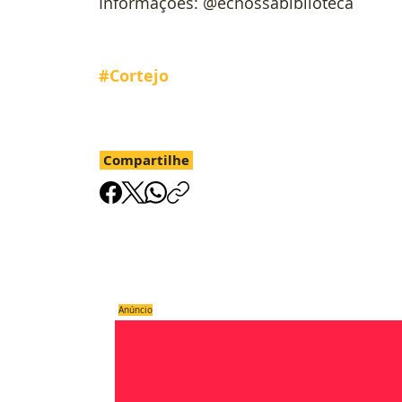
Informações: @ecnossabiblioteca
#Cortejo
Compartilhe
Anúncio