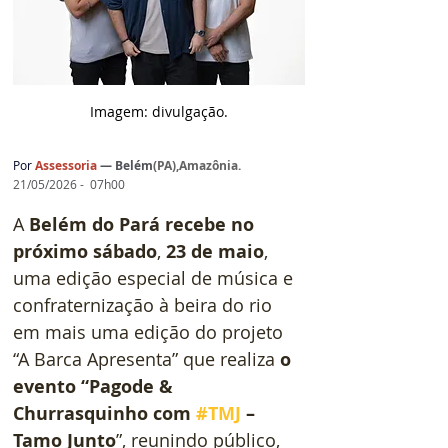
Imagem: d
ivulgação.
Por
Assessoria
— 
Belém
(
PA),Amazônia
.
21/05/2026 -  07h00
A 
Belém do Pará recebe no 
próximo sábado
, 
23 de maio
, 
uma edição especial de música e 
confraternização à beira do rio 
em mais uma edição do projeto 
“A Barca Apresenta” que realiza 
o 
evento “Pagode & 
Churrasquinho com 
#TMJ
 – 
Tamo Junto
”, reunindo público, 