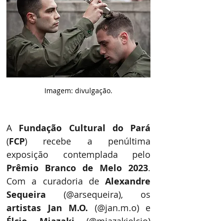
Imagem: divulgação.
A 
Fundação Cultural do Pará
(
FCP
) recebe a penúltima 
exposição contemplada pelo 
Prêmio Branco de Melo 2023
. 
Com a curadoria de 
Alexandre 
Sequeira
 (@arsequeira), os 
artistas Jan M.O.
 (@jan.m.o) e 
 (@miazakielcio) 