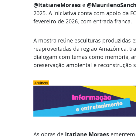
@ItatianeMoraes 
e
@MaurilenoSanc
2025. A iniciativa conta com
apoio da FC
fevereiro de 2026, com entrada
franca.
A mostra reúne esculturas produzidas e
reaproveitadas
da região Amazônica, tr
dialogam com temas como
memória, an
preservação ambiental e reconstrução
s
 Anúncio 
As obras de 
Itatiane Moraes
 emergem 