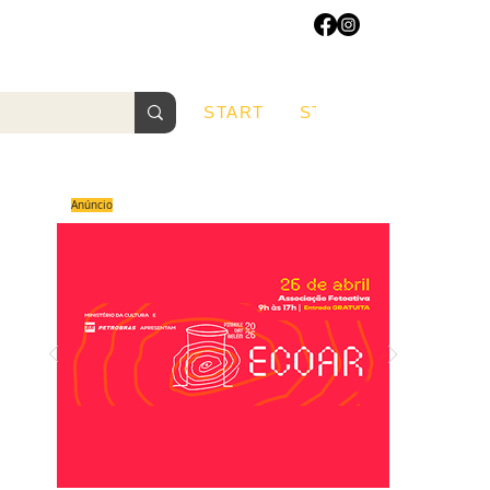
START
START
Sobre
Anúncio