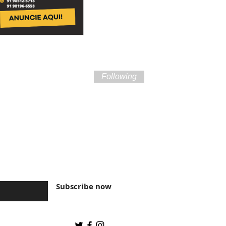
Following
ture of Brazil and
Subscribe now