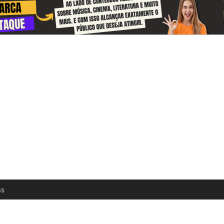
 and receive information about the cul
zon every day
n update