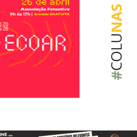
NAS
COLU
#