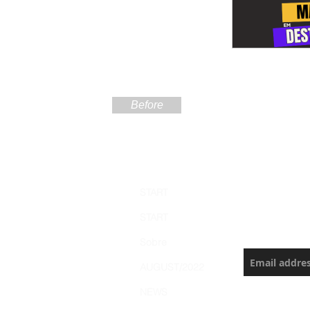
Before
Sign up
START
the Ama
START
Never miss a
Sobre
AUGUST/2022
NEWS