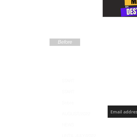
Before
Sign up
START
the Ama
START
Never miss a
Sobre
AUGUST/2022
NEWS
UNTIL JULY/2022