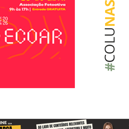
NAS
COLU
#