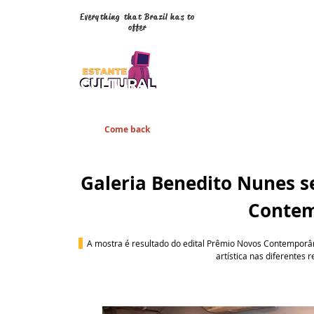
Everything that Brazil has to
offer
Come back
Galeria Benedito Nunes s
Contem
A mostra é resultado do edital Prêmio Novos Contemporân
artística nas diferentes r