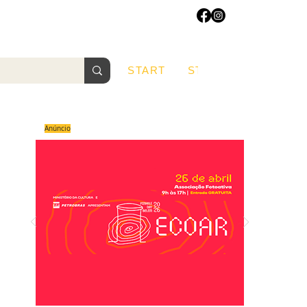
START
START
Sobre
Anúncio