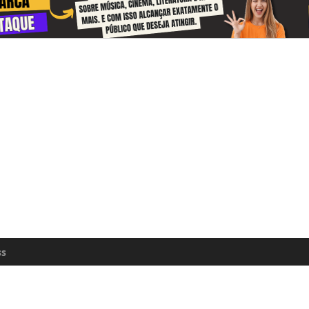
 and receive information about the cul
zon every day
n update