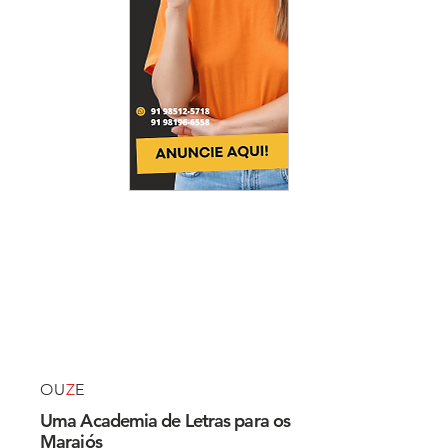
OU
Z
E
Uma Academia de Letras para os
Marajós