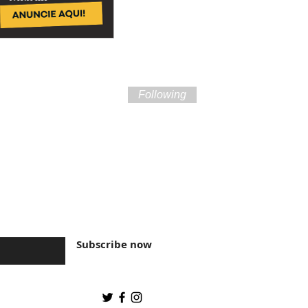
Following
ture of Brazil and
Subscribe now