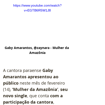
https://www.youtube.com/watch?
v=EGTB6R5W1J8
Gaby Amarantos, 
‪@zaynara‬
- Mulher da 
Amazônia
A cantora paraense 
Gaby 
Amarantos
apresentou ao 
público
 neste mês de fevereiro 
(14),
 ‘Mulher da Amazônia’
, 
seu 
novo single
, que conta 
com a 
participação da cantora
, 