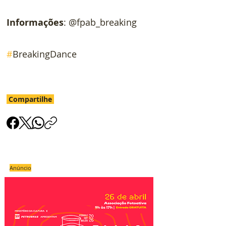
Informações
: @fpab_breaking
#
BreakingDance
Compartilhe
Anúncio