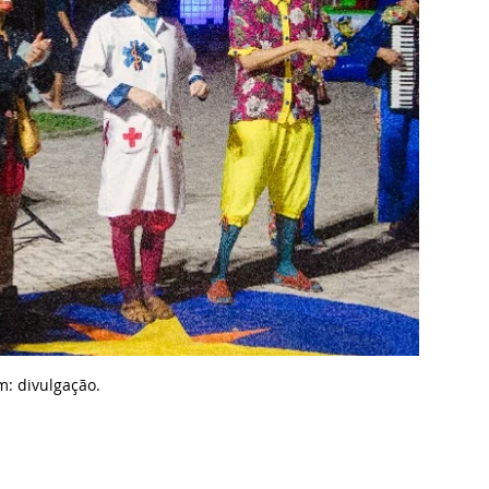
m: d
ivulgação.