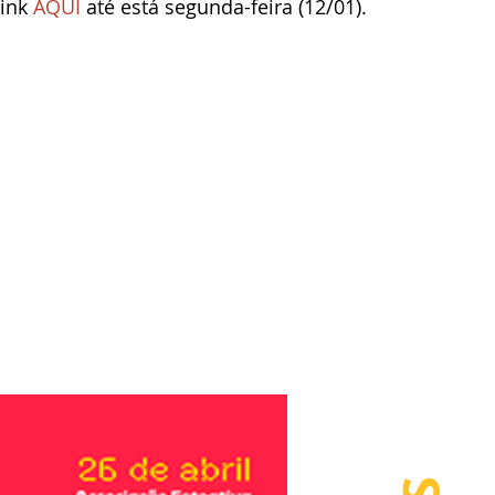
link
 AQUI 
até está segunda-feira (12/01). 