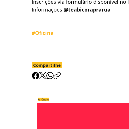
Inscrições via formulário disponível no 
Informações 
@teabicoraprarua 
#Oficina
Compartilhe
Anúncio