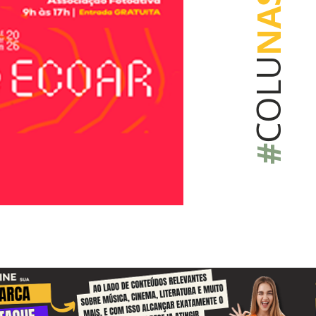
NAS
COLU
#