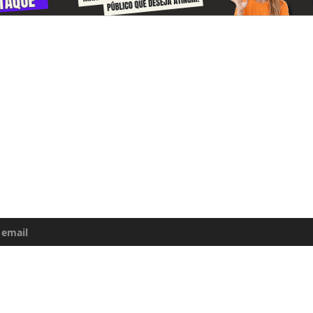
-se e receba todos o dias informações
e da Amazônia
uma atualização