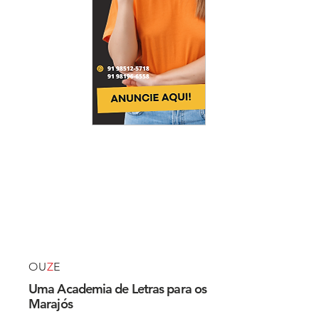
OU
Z
E
Uma Academia de Letras para os
Marajós