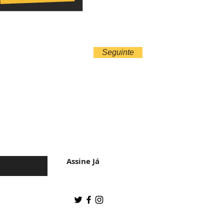
Seguinte
 da cultura do
Assine Já