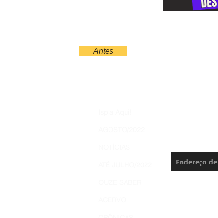
Antes
Increva
Ispia Aqui!
Brasil 
AGOSTO/2022
Nunca perca 
NOTÍCIAS
ATÉ JULHO/2022
OUZE SABER
ACERVO
CRÔNICAS