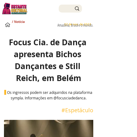
/ Notícia
22 de nov. de 2023
Amazônia, Brasil e o mundo.
Focus Cia. de Dança 
apresenta Bichos 
Dançantes e Still 
Reich, em Belém
 Os ingressos podem ser adquiridos na plataforma 
sympla. Informações em @focusciadedanca.
#Espetáculo