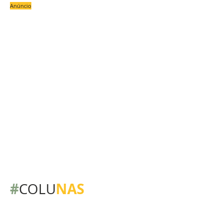
Anúncio
#
NAS
COLU