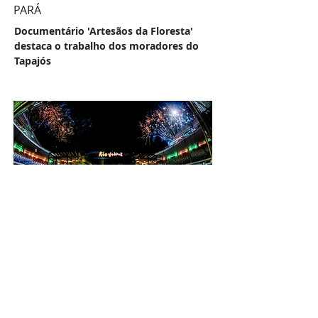
PARÁ
Documentário 'Artesãos da Floresta'
destaca o trabalho dos moradores do
Tapajós
BELÉM
Festival Psica 2025 anuncia as datas da
grande celebração da cultura Pan-
Amazônica
Anúncio