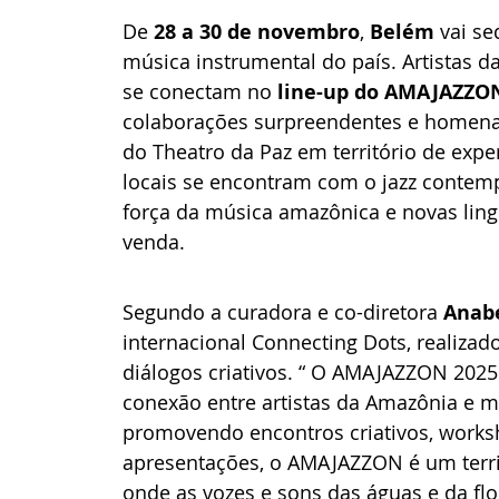
De 
28 a 30 de novembro
, 
Belém
 vai s
música instrumental do país. Artistas da
se conectam no 
line-up do AMAJAZZO
colaborações surpreendentes e homenag
do Theatro da Paz em território de expe
locais se encontram com o jazz contempor
força da música amazônica e novas ling
venda.
Segundo a curadora e co-diretora 
Anab
internacional Connecting Dots, realiza
diálogos criativos. “ O AMAJAZZON 202
conexão entre artistas da Amazônia e m
promovendo encontros criativos, worksh
apresentações, o AMAJAZZON é um territ
onde as vozes e sons das águas e da fl