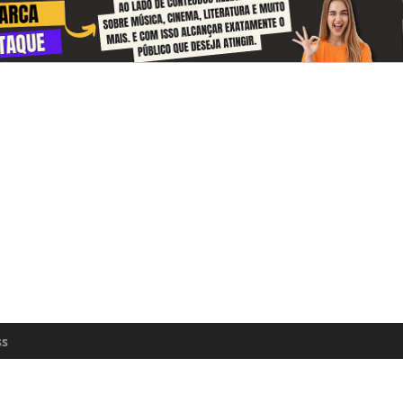
 and receive information about the cul
zon every day
n update