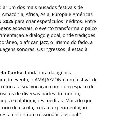
ediar um dos mais ousados festivais de 
 Amazônia, África, Ásia, Europa e Américas 
N 2025
 para criar espetáculos inéditos. Entre 
ens especiais, o evento transforma o palco 
rimentação e diálogo global, onde tradições 
âneo, o african jazz, o lirismo do fado, a 
uagens sonoras. Os ingressos já estão à 
ela Cunha
, fundadora da agência 
dora do evento, o AMAJAZZON é um festival de 
5 reforça a sua vocação como um espaço de 
úsicos de diversas partes do mundo, 
ops e colaborações inéditas. Mais do que 
ório de escuta, troca e experimentação — 
oresta encontram ressonância global.”