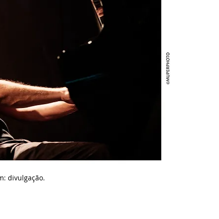
m: d
ivulgação.