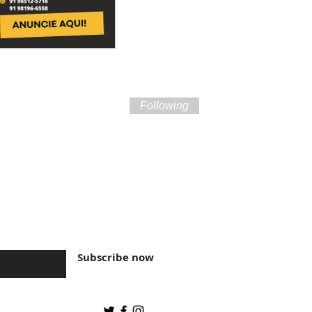
Following
ture of Brazil and
Subscribe now