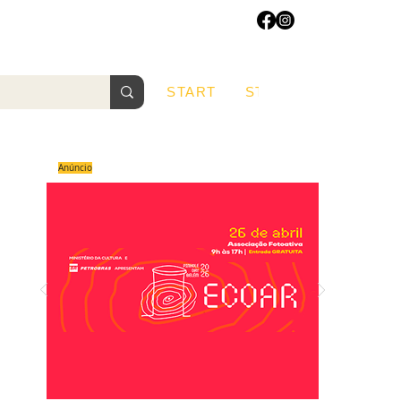
START
START
Sobre
Anúncio