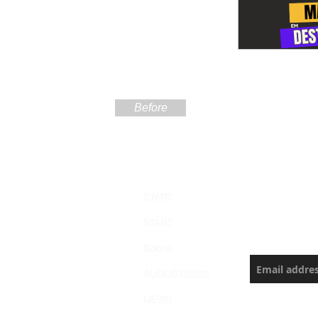
Before
Sign up
START
the Ama
START
Never miss a
Sobre
AUGUST/2022
NEWS