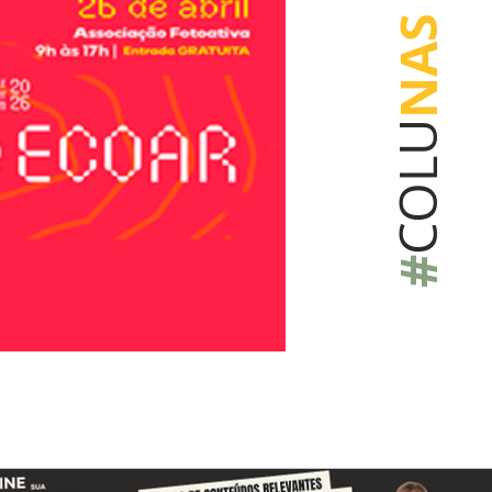
NAS
COLU
#