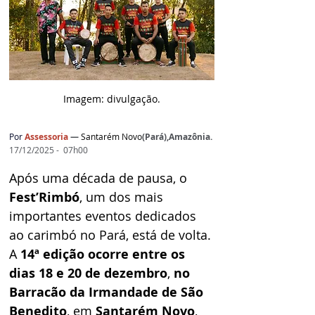
Imagem: d
ivulgação.
Por
 Assessoria 
— 
Santarém Novo
(Pará),Amazônia.
17/12/2025 -  07h00
Após uma década de pausa, o 
Fest’Rimbó
, um dos mais 
importantes eventos dedicados 
ao carimbó no Pará, está de volta. 
A 
14ª edição ocorre entre os 
dias 18 e 20 de dezembro
, 
no 
Barracão da Irmandade de São 
Benedito
, em 
Santarém Novo
, 