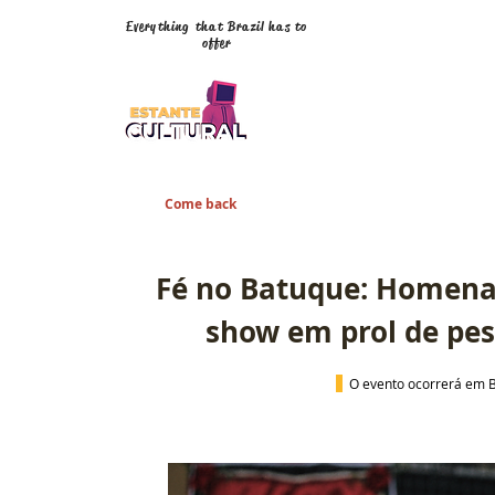
Everything that Brazil has to
offer
Come back
Fé no Batuque: Homena
show em prol de pe
 O evento 
ocorrerá em 