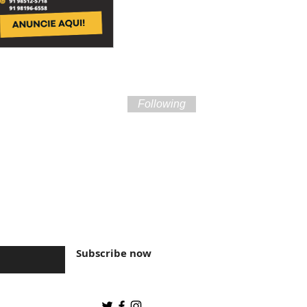
Following
ture of Brazil and
Subscribe now