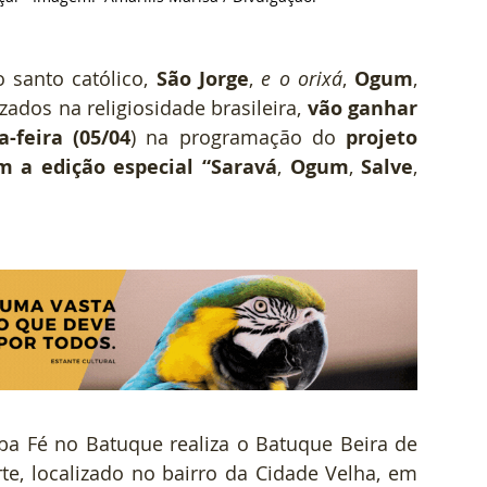
o santo católico, 
São Jorge
, 
e o orixá
, 
Ogum
, 
izados na religiosidade brasileira, 
vão ganhar 
a-feira (05/04
) na programação do 
projeto 
 a edição especial “Saravá
, 
Ogum
,
 Salve
, 
a Fé no Batuque realiza o Batuque Beira de 
e, localizado no bairro da Cidade Velha, em 