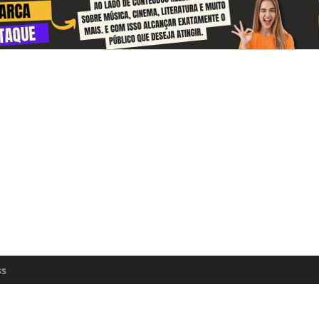
 and receive information about the cul
zon every day
n update