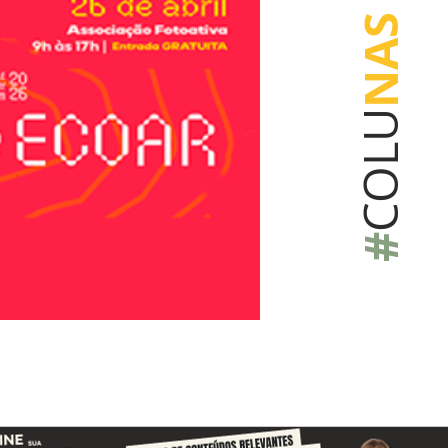
NAS
COLU
#