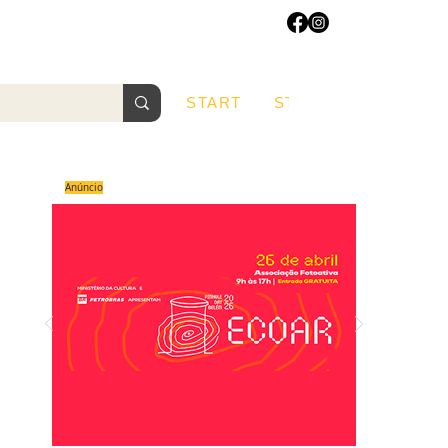
START
START
Sobre
Anúncio