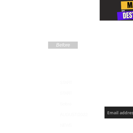
Before
Sign up
START
the Ama
START
Never miss a
Sobre
AUGUST/2022
NEWS