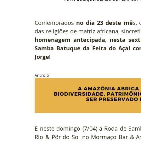
Comemorados 
no dia 23 deste mê
s, 
das religiões de matriz africana, sincret
homenagem antecipada
, 
nesta sext
Samba Batuque da Feira do Açaí com
Jorge!
Anúncio
E neste domingo (7/04) a Roda de Samb
Rio & Pôr do Sol no Mormaço Bar & Art