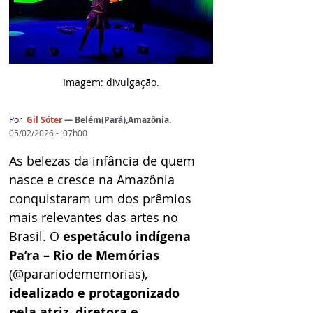
Imagem: d
ivulgação.
Por
Gil Sóter 
— Belém(Pará),Amazônia.
05/02/2026 -  07h00
As belezas da infância de quem 
nasce e cresce na Amazônia 
conquistaram um dos prêmios 
mais relevantes das artes no 
Brasil. O 
espetáculo indígena 
Pa’ra – Rio de Memórias
(@parariodememorias), 
idealizado e protagonizado 
pela atriz
, 
diretora e 