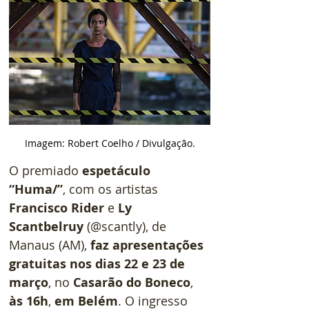
Imagem: Robert Coelho / Divulgação.
O premiado 
espetáculo 
“Huma/”
, com os artistas 
Francisco Rider
 e 
Ly 
Scantbelruy 
(@scantly), de 
Manaus (AM), 
faz apresentações 
gratuitas nos dias 22 e 23 de 
março
, no 
Casarão do Boneco
, 
às 16h
, 
em Belém
. O ingresso 