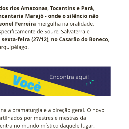
 dos rios Amazonas
,
 Tocantins e Pará
, 
ncantaria Marajó - onde o silêncio não 
eonel Ferreira
 mergulha na oralidade, 
specificamente de Soure, Salvaterra e 
 sexta-feira (27/12)
, 
no Casarão do Boneco
,
arquipélago.
na a dramaturgia e a direção geral. O novo 
artilhados por mestres e mestras da 
entra no mundo místico daquele lugar. 