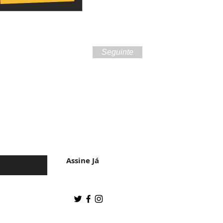
Seguinte
 da cultura do
Assine Já