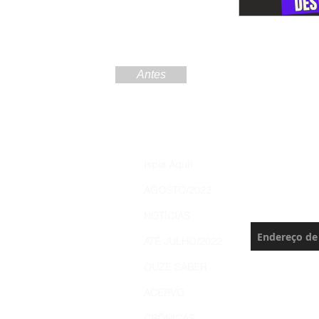
Antes
Increva
Ispia Aqui!
Brasil 
AGOSTO/2022
Nunca perca 
NOTÍCIAS
ATÉ JULHO/2022
OUZE SABER
ACERVO
CRÔNICAS