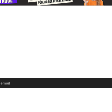
-se e receba todos o dias informações
e da Amazônia
uma atualização