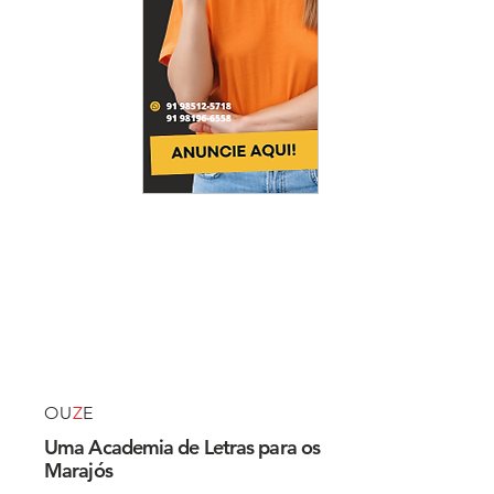
OU
Z
E
Uma Academia de Letras para os
Marajós