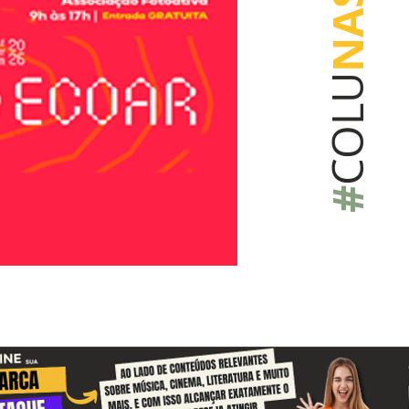
NAS
COLU
#