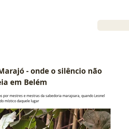
26 de dez. de 2024
Gil Sóter
arajó - onde o silêncio não 
reia em Belém
dos por mestres e mestras da sabedoria marajoara, quando Leonel 
o místico daquele lugar