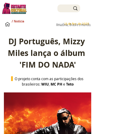
/ Notícia
11 de fev. de 2025
Amazônia, Brasil e o mundo.
DJ Português, Mizzy 
Miles lança o álbum 
'FIM DO NADA'
O projeto conta com as participações dos 
brasileiros: 
WIU
, 
MC
PH
 e 
Teto