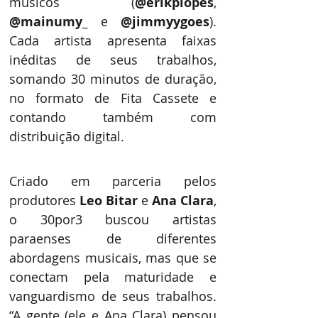
músicos (
@erikplopes
, 
@mainumy_
 e 
@jimmyygoes
). 
Cada artista apresenta faixas 
inéditas de seus trabalhos, 
somando 30 minutos de duração, 
no formato de Fita Cassete e 
contando também com 
distribuição digital.   
Criado em parceria pelos 
produtores 
Leo Bitar
 e 
Ana Clara
, 
o 30por3 buscou artistas 
paraenses de diferentes 
abordagens musicais, mas que se 
conectam pela maturidade e 
vanguardismo de seus trabalhos. 
“A gente (ele e Ana Clara) pensou 