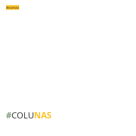
Anúncio
#
NAS
COLU