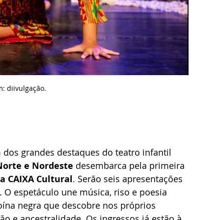
: di
ivulgação.
dos grandes destaques do teatro infantil 
orte e Nordeste
 desembarca pela primeira 
 CAIXA Cultural
. Serão seis apresentações 
. O espetáculo une música, riso e poesia 
roína negra que descobre nos próprios 
ão e ancestralidade. Os ingressos já estão à 