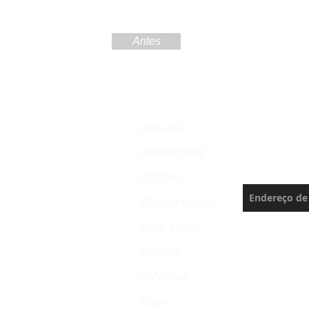
Antes
Increva
Ispia Aqui!
Brasil 
AGOSTO/2022
Nunca perca 
NOTÍCIAS
ATÉ JULHO/2022
OUZE SABER
ACERVO
CRÔNICAS
SOBRE