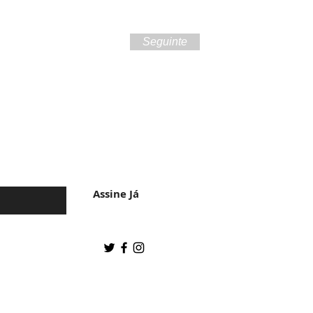
Seguinte
 da cultura do
Assine Já