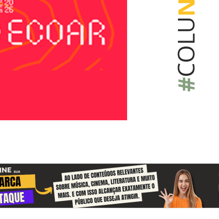
COLU
#