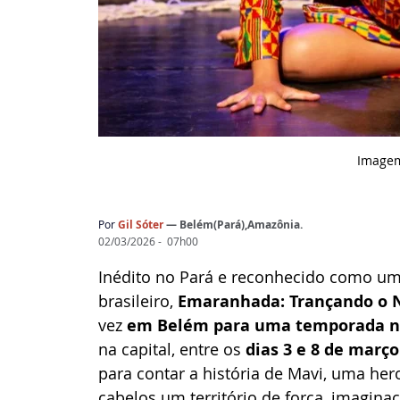
Imagem
Por
Gil Sóter
— Belém(Pará),Amazônia.
02/03/2026 -  07h00
Inédito no Pará e reconhecido como um 
brasileiro, 
Emaranhada: Trançando o N
vez 
em Belém para uma temporada na
na capital, entre os 
dias 3 e 8 de março
para contar a história de Mavi, uma he
cabelos um território de força, imaginaç