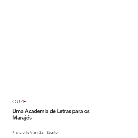
OU
Z
E
Uma Academia de Letras para os
Marajós
Franciorlis ViannZa - Escritor