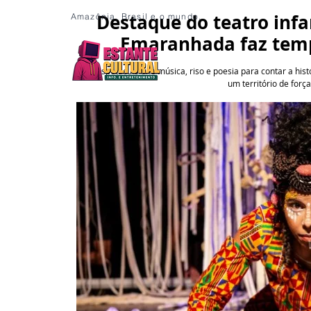
Destaque do teatro infan
Amazônia, Brasil e o mundo.
Emaranhada faz tem
  O espetáculo une música, riso e poesia para contar a hi
um território de forç
/ Notícia