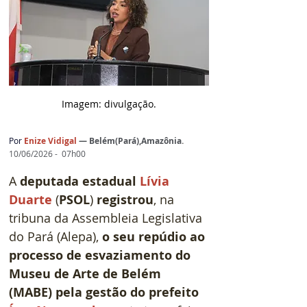
Imagem: d
ivulgação.
Por 
Enize Vidigal
— 
Belém(Pará),Amazônia
.
10/06/2026 -  07h00
A 
deputada estadual 
Lívia 
Duarte
 (
PSOL
) 
registrou
, na 
tribuna da Assembleia Legislativa 
do Pará (Alepa), 
o seu repúdio ao 
processo de esvaziamento do 
Museu de Arte de Belém 
(MABE) pela gestão do prefeito 