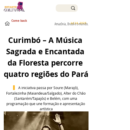
Come back
Jul 14, 2025
Amazônia, Brasil e o mundo.
Curimbó – A Música 
Sagrada e Encantada 
da Floresta percorre 
quatro regiões do Pará
 A iniciativa passa por Soure (Marajó), 
Fortalezinha (Maiandeua/Salgado), Alter do Chão 
(Santarém/Tapajós) e Belém, com uma 
programação que une formação e apresentação 
artística