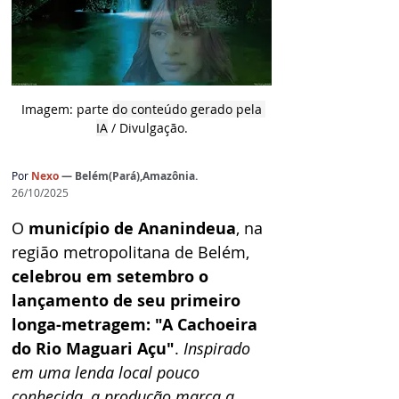
 Imagem: parte 
do conteúdo gerado pela 
IA
 / Divulgação.
Por
Nexo 
— Belém(Pará),Amazônia.
26/10/2025
O 
município de Ananindeua
, na 
região metropolitana de Belém, 
celebrou em setembro o 
lançamento de seu primeiro 
longa-metragem: "A Cachoeira 
do Rio Maguari Açu"
. 
Inspirado 
em uma lenda local pouco 
conhecida, a produção marca a 