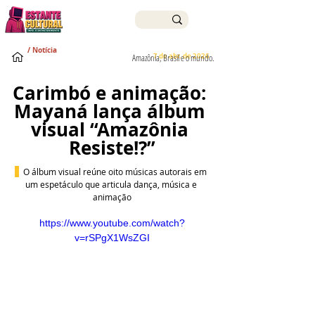
/ Notícia
7 de abr. de 2026
Amazônia, Brasil e o mundo.
Carimbó e animação: 
Mayaná lança álbum 
visual “Amazônia 
Resiste!?”
O álbum visual reúne oito músicas autorais em 
um espetáculo que articula dança, música e 
animação
https://www.youtube.com/watch?
v=rSPgX1WsZGI