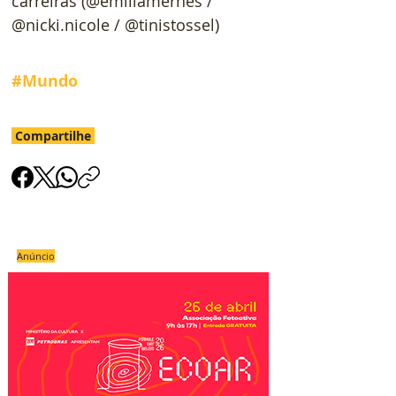
carreiras (@emiliamernes / 
@nicki.nicole / @tinistossel)
#Mundo
Compartilhe
Anúncio