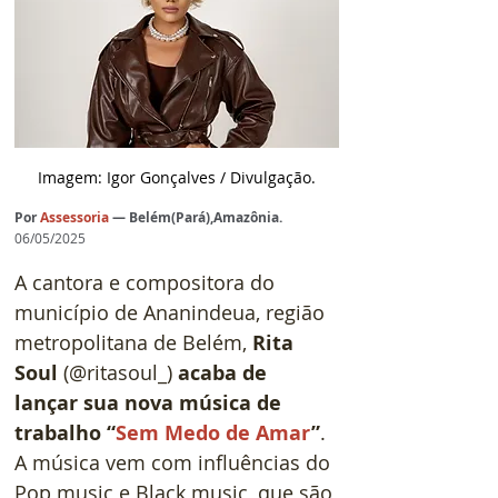
Imagem: Igor Gonçalves / Divulgação.
Por
Assessoria
— Belém(Pará),Amazônia.
06/05/2025
A cantora e compositora do 
município de Ananindeua, região 
metropolitana de Belém, 
Rita 
Soul
 (@ritasoul_)
 acaba de 
lançar sua nova música de 
trabalho “
Sem Medo de Amar
”
. 
A música vem com influências do 
Pop music e Black music, que são 