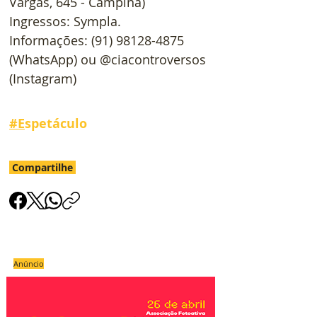
Vargas, 645 - Campina)
Ingressos: Sympla.
Informações: (91) 98128-4875 
(WhatsApp) ou @ciacontroversos 
(Instagram)
#
E
spetáculo
Compartilhe
Anúncio