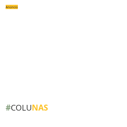
Anúncio
#
NAS
COLU