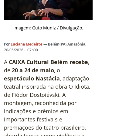
Imagem: Guto Muniz / D
ivulgação.
Por
Luciana Medeiros
— 
Belém
(
PA),Amazônia
.
20/05/2026 -  07h00
A 
CAIXA Cultural Belém recebe
, 
de 
20 a 24 de maio
, o 
espetáculo Nastácia
, adaptação 
teatral inspirada na obra O Idiota, 
de Fiódor Dostoiévski. A 
montagem, reconhecida por 
indicações e prêmios em 
importantes festivais e 
premiações do teatro brasileiro, 
aborda temas como violência e 