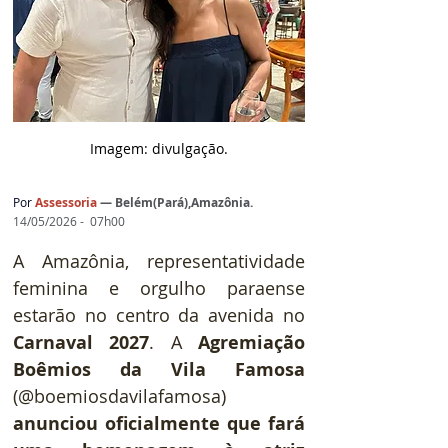
Imagem: d
ivulgação.
Por
A
ssessoria
— 
Belém(Pará),Amazônia.
14/05/2026 -  07h00
A Amazônia, representatividade 
feminina e orgulho paraense 
estarão no centro da avenida no 
Carnaval 2027
. A 
Agremiação 
Boêmios da Vila Famosa 
(@boemiosdavilafamosa) 
anunciou oficialmente que fará 