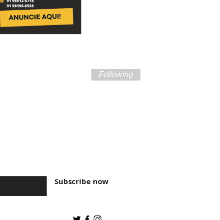
Following
ture of Brazil and
Subscribe now