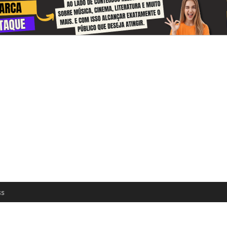
 and receive information about the cul
zon every day
n update