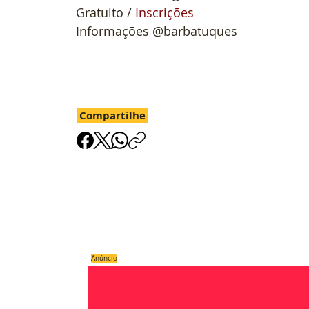
Gratuito / 
Inscriçõe
s
Informações @barbatuques
Compartilhe
Anúncio