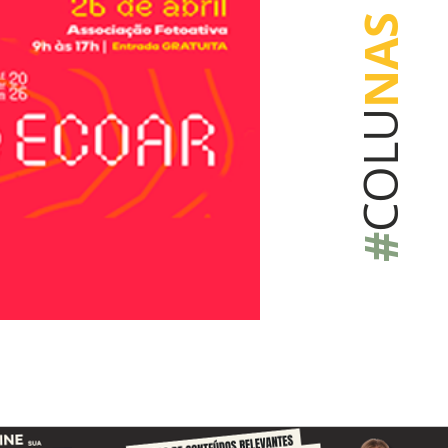
NAS
COLU
#