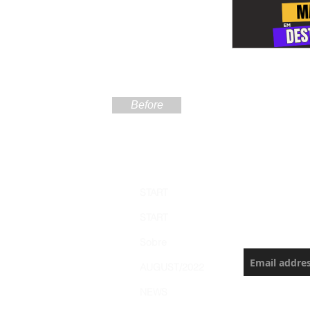
Before
Sign up
START
the Ama
START
Never miss a
Sobre
AUGUST/2022
NEWS