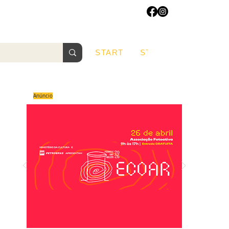
START
START
Sobre
Anúncio