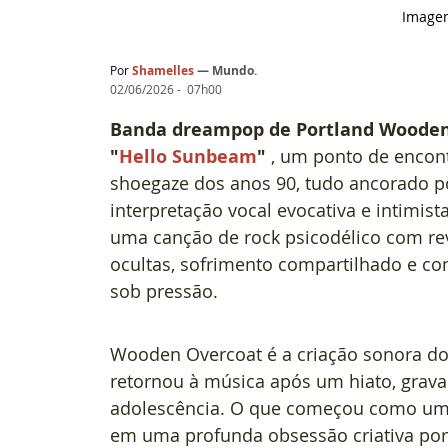
Image
Por
Shamelles
— 
Mundo
.
02/06/2026 -  07h00
Banda dreampop de Portland Wooden
"
Hello Sunbeam
"
 , um ponto de encont
shoegaze dos anos 90, tudo ancorado 
interpretação vocal evocativa e intimista
uma canção de rock psicodélico com rev
ocultas, sofrimento compartilhado e c
sob pressão.
Wooden Overcoat é a criação sonora do 
retornou à música após um hiato, grav
adolescência. O que começou como um 
em uma profunda obsessão criativa por