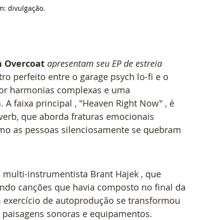
m: d
ivulgação.
 Overcoat
apresentam seu EP de estreia 
ro perfeito entre o garage psych lo-fi e o 
por harmonias complexas e uma 
. A faixa principal , "Heaven Right Now" , é 
erb, que aborda fraturas emocionais 
omo as pessoas silenciosamente se quebram 
multi-instrumentista Brant Hajek , que 
ando canções que havia composto no final da 
exercício de autoprodução se transformou 
 paisagens sonoras e equipamentos. 