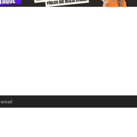
-se e receba todos o dias informações
e da Amazônia
uma atualização