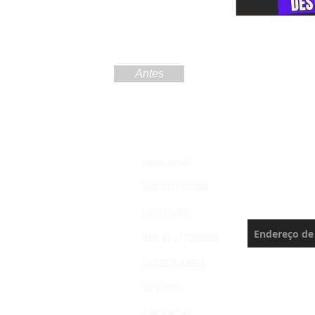
Antes
Increva
Ispia Aqui!
Brasil 
AGOSTO/2022
Nunca perca 
NOTÍCIAS
ATÉ JULHO/2022
OUZE SABER
ACERVO
CRÔNICAS