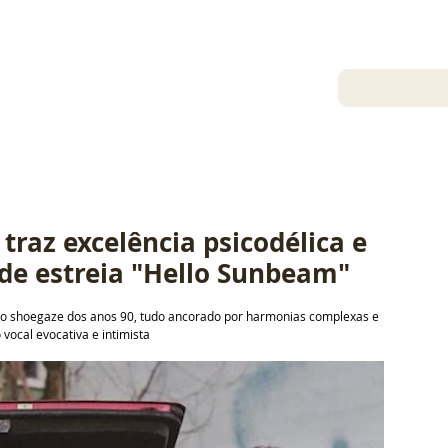
2 de jun. de 2026
raz excelência psicodélica e 
de estreia "Hello Sunbeam"
 e o shoegaze dos anos 90, tudo ancorado por harmonias complexas e 
vocal evocativa e intimista