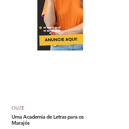
OU
Z
E
Uma Academia de Letras para os
Marajós