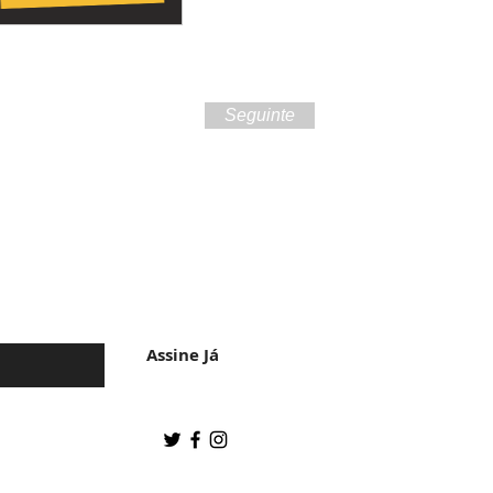
Seguinte
 da cultura do
Assine Já