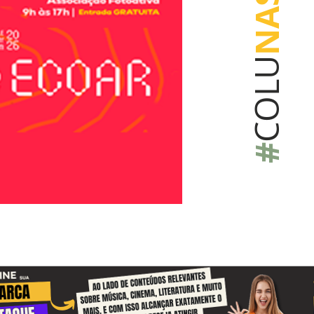
NAS
COLU
#