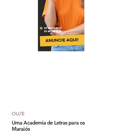
OU
Z
E
Uma Academia de Letras para os
Marajós