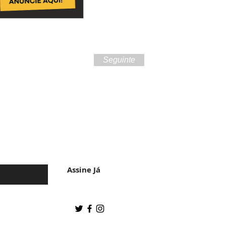
Seguinte
 da cultura do
Assine Já