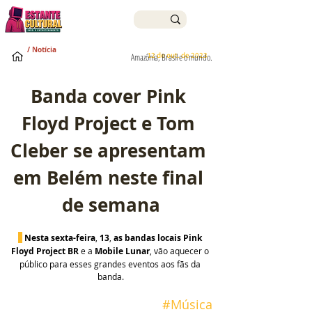
/ Notícia
12 de out. de 2023
Amazônia, Brasil e o mundo.
Banda cover Pink 
Floyd Project e Tom 
Cleber se apresentam 
em Belém neste final 
de semana
Nesta sexta-feira
, 
13
, 
as bandas locais Pink 
Floyd Project BR 
e a
 Mobile Lunar
, vão aquecer o 
público para esses grandes eventos aos fãs da 
banda.
#Música