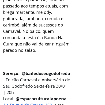
passado aos tempos atuais, com 
brega marcante, melody, 
guitarrada, lambada, cumbia e 
carimbó, além de sucessos do 
Carnaval. No palco, quem 
comanda a festa é a Banda Na 
Cuíra que não vai deixar ninguém 
parado no salão.
Serviço
:  
@bailedoseugodofredo 
- Edição Carnaval e Aniversário do 
Seu Godofredo Sexta-feira 30/01 
| 20h 
Local: 
@espacoculturalapoena
. 
Av. Duque de Caxias, 450
, altos. 