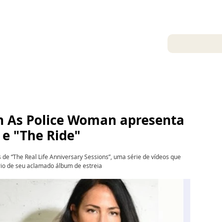
10 de mar. de 2026
an As Police Woman apresenta 
e "The Ride"
 de “The Real Life Anniversary Sessions”,
uma série de vídeos que 
o de seu aclamado álbum de estreia