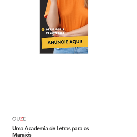
OU
Z
E
Uma Academia de Letras para os
Marajós