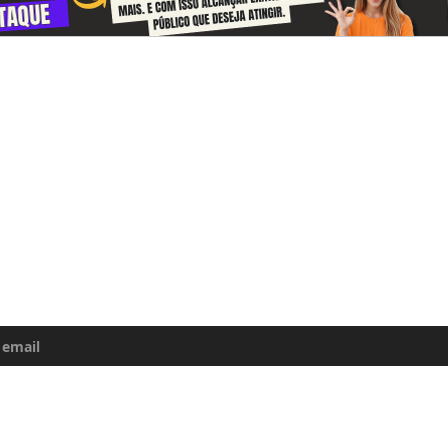
-se e receba todos o dias informações
e da Amazônia
uma atualização