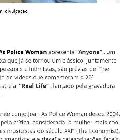
m: d
ivulgação.
As Police Woman 
apresenta 
“Anyone” 
, um 
xa que já se tornou um clássico, juntamente 
essoais e intimistas, são prévias de “The 
ie de vídeos que comemoram o 20º 
streia, 
“Real
Life” 
, lançado pela gravadora 
 
.
mente como Joan As Police Woman desde 2004, 
ela crítica, considerada "a mulher mais cool 
s musicistas do século XXI" (The Economist). 
rumentista, ela desafia categorizações fáceis, 