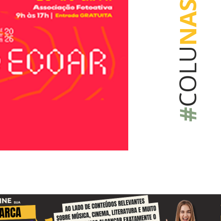
NAS
COLU
#