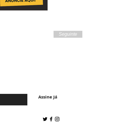
Seguinte
 da cultura do
Assine Já