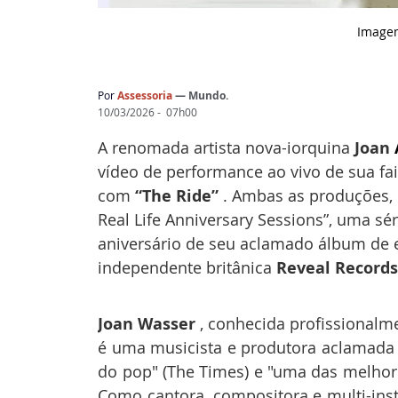
Image
Por
Assessoria 
— Mundo.
10/03/2026 -  07h00
A renomada artista nova-iorquina 
Joan 
vídeo de
performance ao vivo de sua fai
com 
“The Ride” 
.
Ambas as produções, p
Real Life Anniversary Sessions”,
uma sér
aniversário de seu aclamado álbum de e
independente britânica 
Reveal Records
Joan Wasser 
, conhecida profissional
é uma
musicista e produtora aclamada p
do pop" (The
Times) e "uma das melhore
Como cantora,
compositora e multi-inst