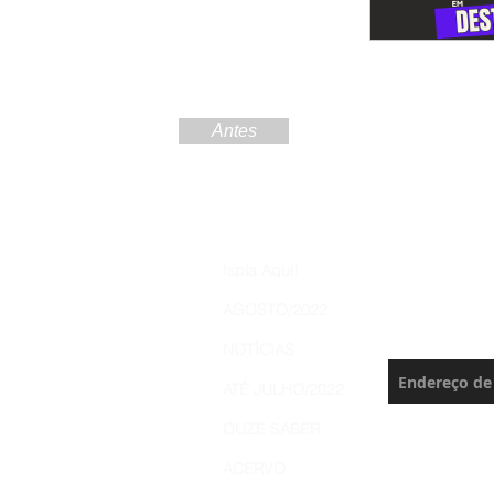
Antes
Increva
Ispia Aqui!
Brasil 
AGOSTO/2022
Nunca perca 
NOTÍCIAS
ATÉ JULHO/2022
OUZE SABER
ACERVO