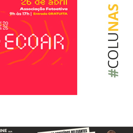
NAS
COLU
#