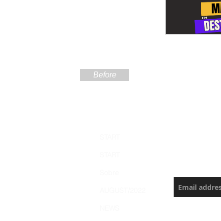
Before
Sign up
START
the Ama
START
Never miss a
Sobre
AUGUST/2022
NEWS