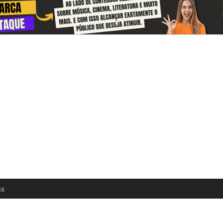
 and receive information about the cul
zon every day
n update