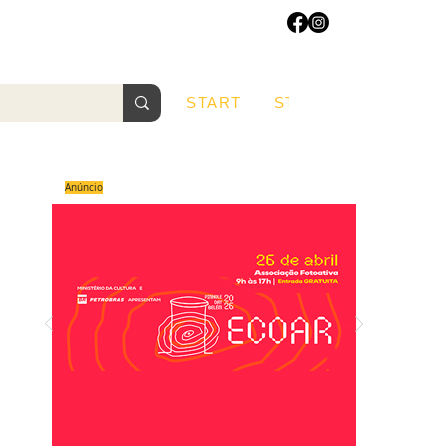
START
START
Sobre
Anúncio