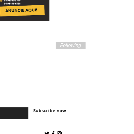
Following
ture of Brazil and
Subscribe now