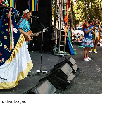
m: d
ivulgação.