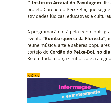
O 
Instituto Arraial do Pavulagem
 div
projeto Cordão do Peixe-Boi, que segu
atividades lúdicas, educativas e cultur
A programação terá pela frente dois gr
evento 
“Bumbarqueira da Floresta”
, 
n
reúne música, arte e saberes populares
cortejo do 
Cordão do Peixe-Boi
, 
no dia
Belém toda a força simbólica e a alegri
 Anúncio 