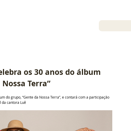
19 de dez. de 2024
Fernando Assunção
elebra os 30 anos do álbum 
 Nossa Terra”
m do grupo, “Gente da Nossa Terra”, e contará com a participação 
l da cantora Luê