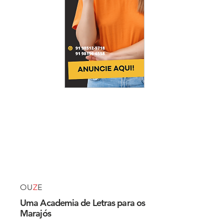
OU
Z
E
Uma Academia de Letras para os
Marajós