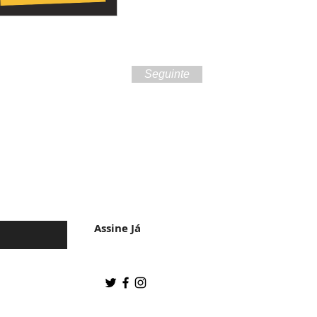
Seguinte
 da cultura do
Assine Já