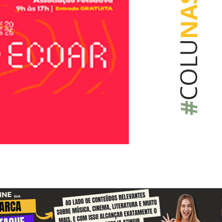
NAS
COLU
#