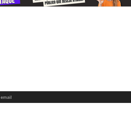
-se e receba todos o dias informações
e da Amazônia
uma atualização