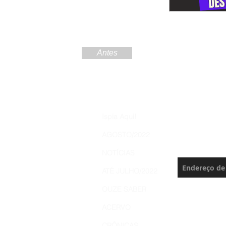
Antes
Increva
Ispia Aqui!
Brasil 
AGOSTO/2022
Nunca perca 
NOTÍCIAS
ATÉ JULHO/2022
OUZE SABER
ACERVO
CRÔNICAS