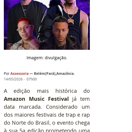
Imagem: d
ivulgação.
Por
A
ssessoria
— 
Belém(Pará),Amazônia.
14/05/2026 -  07h00
A edição mais histórica do 
Amazon Music Festival
 já tem 
data marcada. Considerado um 
dos maiores festivais de trap e rap 
do Norte do Brasil, o evento chega 
à sua 5a edição prometendo uma 