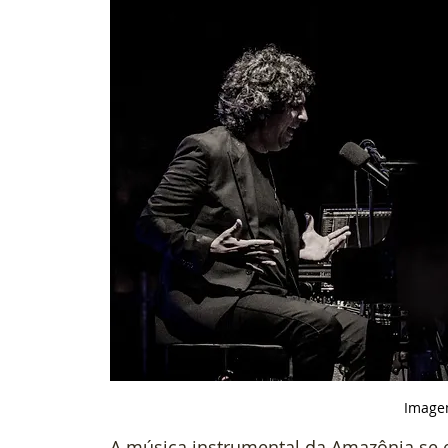
 Image
A música instrumental da Amazônia se 