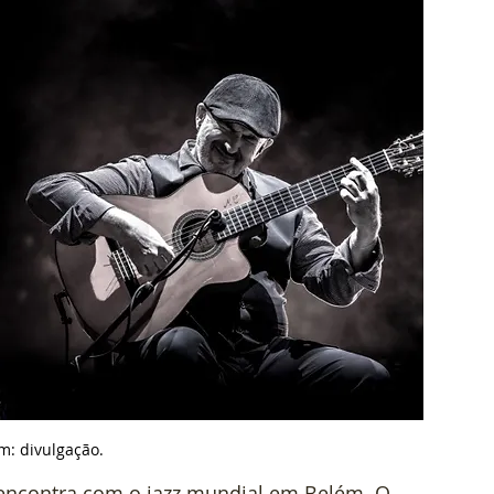
m: divulgação.
encontra com o jazz mundial em Belém. O 