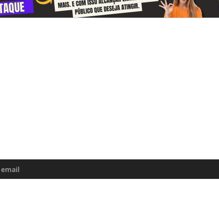
-se e receba todos o dias informações
e da Amazônia
uma atualização