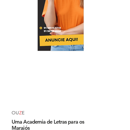
OU
Z
E
Uma Academia de Letras para os
Marajós