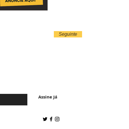
Seguinte
 da cultura do
Assine Já