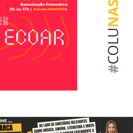
NAS
COLU
#