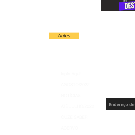
Antes
Increva
Ispia Aqui!
Brasil 
AGOSTO/2022
Nunca perca 
NOTÍCIAS
ATÉ JULHO/2022
OUZE SABER
ACERVO