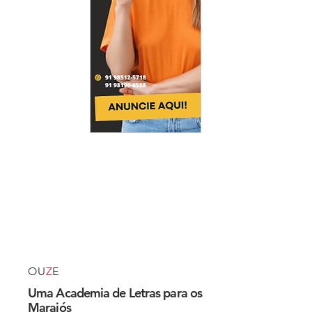
OU
Z
E
Uma Academia de Letras para os
Marajós