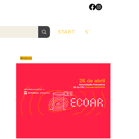
START
START
Sobre
Anúncio