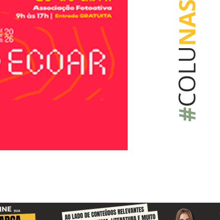
NAS
COLU
#