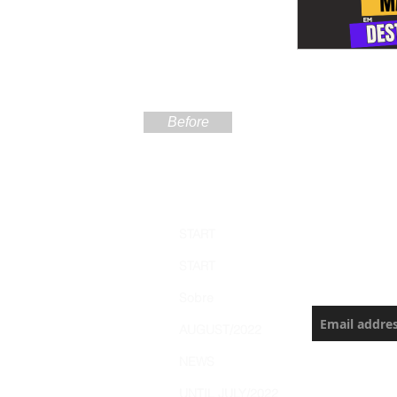
Before
Sign up
START
the Ama
START
Never miss a
Sobre
AUGUST/2022
NEWS
UNTIL JULY/2022