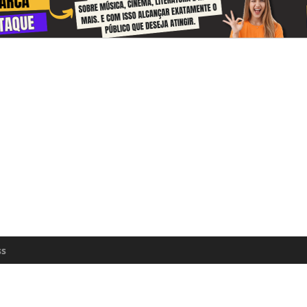
 and receive information about the cul
zon every day
n update