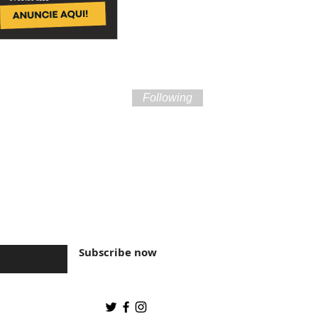
Following
ture of Brazil and
Subscribe now