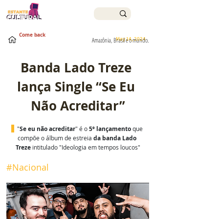
Come back
May 14, 2024
Amazônia, Brasil e o mundo.
Banda Lado Treze 
lança Single “Se Eu 
Não Acreditar”
"
Se eu não acreditar
" é o 
5º lançamento
 que 
compõe o álbum de estreia 
da banda Lado 
Treze
 intitulado "Ideologia em tempos loucos"
#Nacional