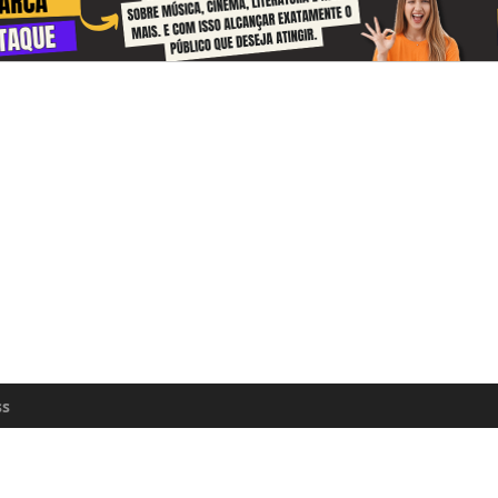
 and receive information about the cul
zon every day
n update