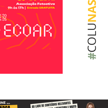
NAS
COLU
#