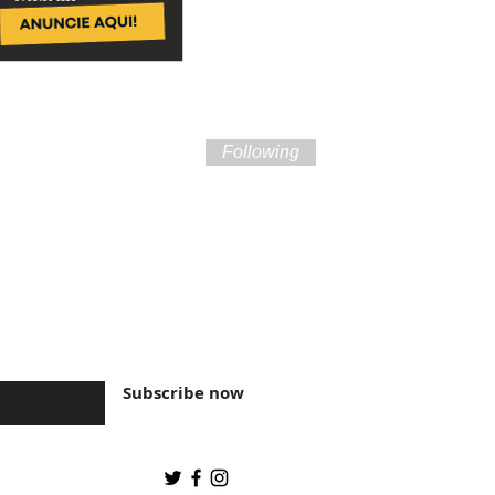
Following
ture of Brazil and
Subscribe now