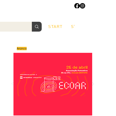
START
START
Sobre
Anúncio