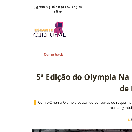
Everything that Brazil has to
offer
Come back
5ª Edição do Olympia Na R
de
 Com o Cinema Olympia passando por obras de requalifica
acesso gratuit
#