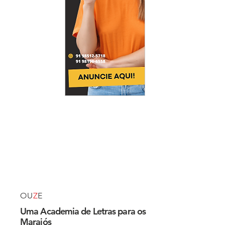
OU
Z
E
Uma Academia de Letras para os
Marajós