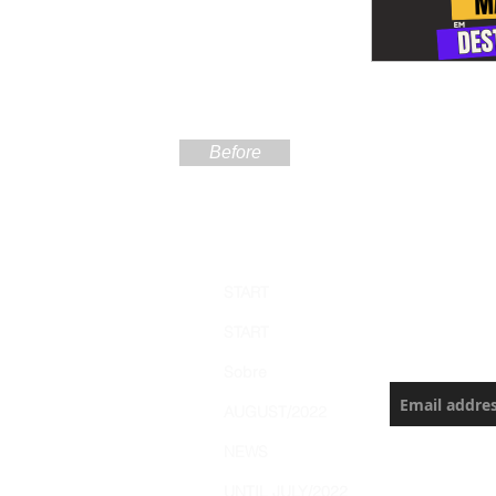
Before
Sign up
START
the Ama
START
Never miss a
Sobre
AUGUST/2022
NEWS
UNTIL JULY/2022