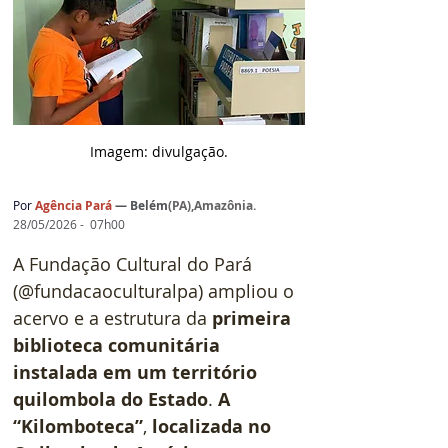
Imagem: d
ivulgação.
Por
Agência Pará
— 
Belém
(
PA),Amazônia
.
28/05/2026 -  07h00
A Fundação Cultural do Pará 
(@fundacaoculturalpa) ampliou o 
acervo e a estrutura da 
primeira 
biblioteca comunitária 
instalada em um território 
quilombola do Estado
. 
A 
“Kilomboteca”
, 
localizada no 