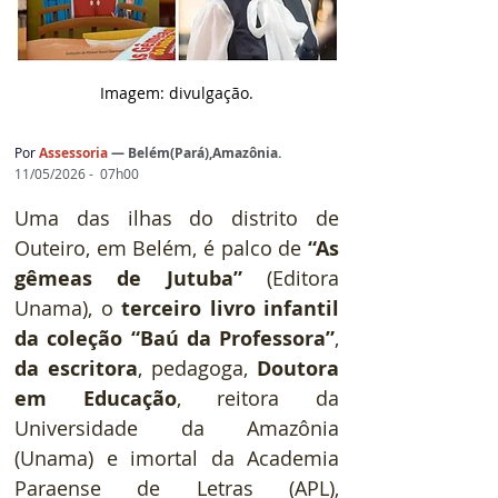
Imagem: d
ivulgação.
Por
Assessoria
— 
Belém(Pará),Amazônia.
11/05/2026 -  07h00
Uma das ilhas do distrito de 
Outeiro, em Belém, é palco de 
“As 
gêmeas de Jutuba” 
(Editora 
Unama), o 
terceiro livro infantil 
da coleção “Baú da Professora”
, 
da escritora
, pedagoga, 
Doutora 
em Educação
, reitora da 
Universidade da Amazônia 
(Unama) e imortal da Academia 
Paraense de Letras (APL), 