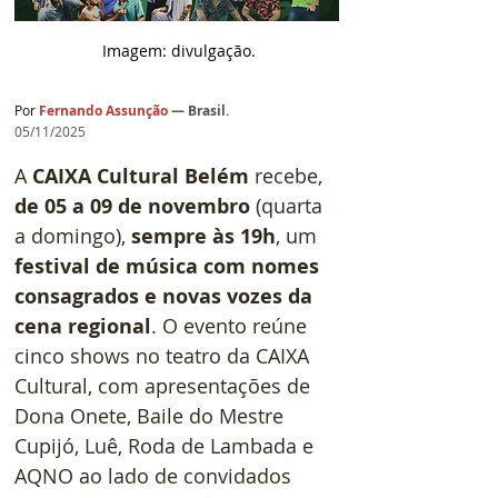
 Imagem: d
ivulgação.
Por 
Fernando Assunção 
— Brasil.
05/11/2025
A 
CAIXA Cultural Belém
 recebe, 
de 05 a 09 de novembro
 (quarta 
a domingo), 
sempre às 19h
, um 
festival de música com nomes 
consagrados e novas vozes da 
cena regional
. O evento reúne 
cinco shows no teatro da CAIXA 
Cultural, com apresentações de 
Dona Onete, Baile do Mestre 
Cupijó, Luê, Roda de Lambada e 
AQNO ao lado de convidados 