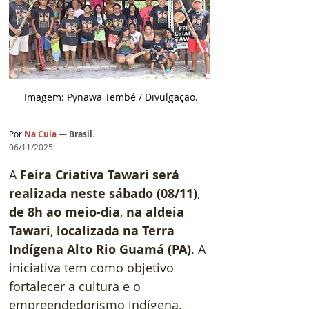
 Imagem: Pynawa Tembé
/ D
ivulgação.
Por 
Na Cuia 
— Brasil.
06/11/2025
A 
Feira Criativa Tawari será 
realizada neste sábado (08/11)
, 
de 8h ao meio-dia
, 
na aldeia 
Tawari
, 
localizada na Terra 
Indígena Alto Rio Guamá (PA)
. A 
iniciativa tem como objetivo 
fortalecer a cultura e o 
empreendedorismo indígena, 